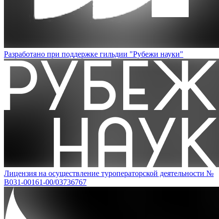
Разработано при поддержке гильдии "Рубежи науки"
Лицензия на осуществление туроператорской деятельности №
В031-00161-00/03736767