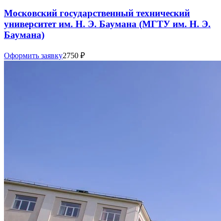
Московский государственный технический
университет им. Н. Э. Баумана (МГТУ им. Н. Э.
Баумана)
Оформить заявку
2750
₽