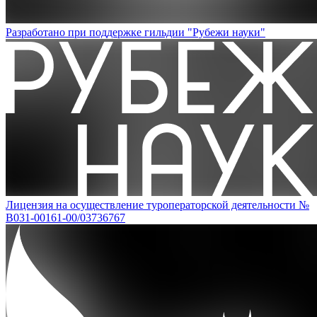
Разработано при поддержке гильдии "Рубежи науки"
Лицензия на осуществление туроператорской деятельности №
В031-00161-00/03736767