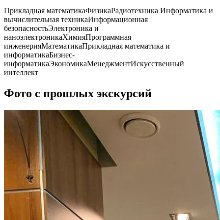
Прикладная математика
Физика
Радиотехника
Информатика и
вычислительная техника
Информационная
безопасность
Электроника и
наноэлектроника
Химия
Программная
инженерия
Математика
Прикладная математика и
информатика
Бизнес-
информатика
Экономика
Менеджмент
Искусственный
интеллект
Фото с прошлых экскурсий