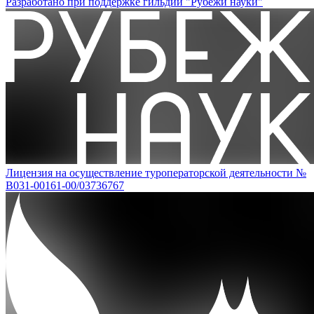
Разработано при поддержке гильдии "Рубежи науки"
Лицензия на осуществление туроператорской деятельности №
В031-00161-00/03736767