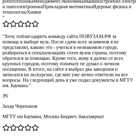
робототехника
Менеджмент
Экономика
Машиностроение
Электр
и наноэлектроника
Прикладная математика
Ядерные физика и
технологии
Химия
“
“
Хочу поблагодарить команду сайта ПОВУЗАМ.РФ за
помощь в выборе вуза. После сдачи всех экзаменов я не
представлял, каково это - учиться в незнакомом городе,
разбираться в специализациях сотен вузов страны, поэтому
обратился за помощью. Кроме того, живу я далеко от всех
крупных городов, поэтому поначалу не думал о личном
посещении. В итоге, на сайте я выбрал два заведения и
записался на экскурсию, где мне уже лично ответили на все
вопросы. На следующий день я уже подал документы в МГТУ
им. Баумана.
”
ЗЧ
Захар Черепанов
МГТУ им Баумана, Москва Бюджет, бакалавриат