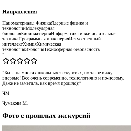
Направления
Наноматериалы
Физика
Ядерные физика и
технологии
Молекулярная
биология
Биоинженерия
Информатика и вычислительная
техника
Программная инженерия
Искусственный
интеллект
Химия
Химическая
технология
Экология
Техносферная безопасность
“
“
Была на многих школьных экскурсиях, но такое вижу
впервые! Все очень современно, технологично и по-новому.
Даже не заметила, как время прошло))
”
ЧМ
Чумакова М.
Фото с прошлых экскурсий