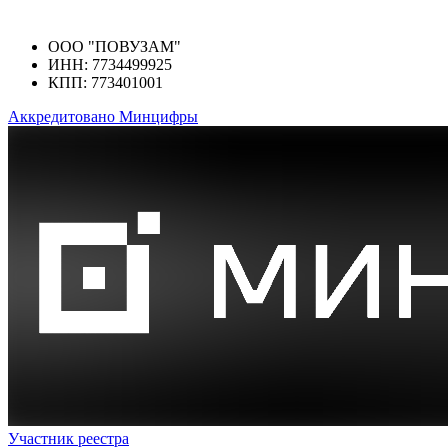
ООО "ПОВУЗАМ"
ИНН: 7734499925
КПП: 773401001
Аккредитовано Минцифры
Участник реестра