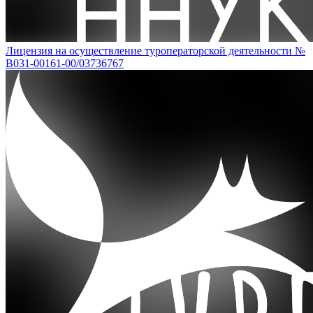
Лицензия на осуществление туроператорской деятельности №
В031-00161-00/03736767