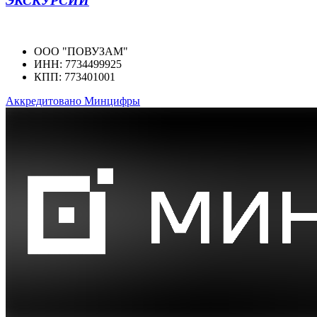
ЭКСКУРСИИ
ООО "ПОВУЗАМ"
ИНН: 7734499925
КПП: 773401001
Аккредитовано Минцифры