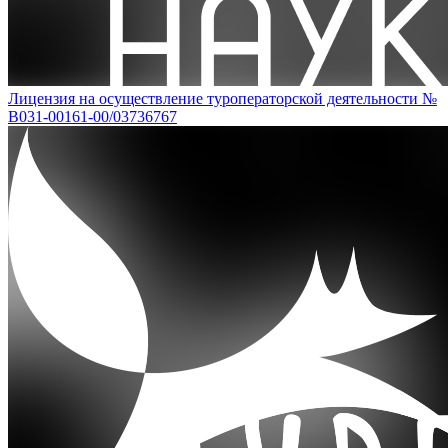
Лицензия на осуществление туроператорской деятельности №
В031-00161-00/03736767