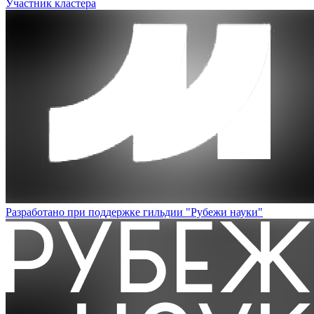
Участник кластера
Разработано при поддержке гильдии "Рубежи науки"