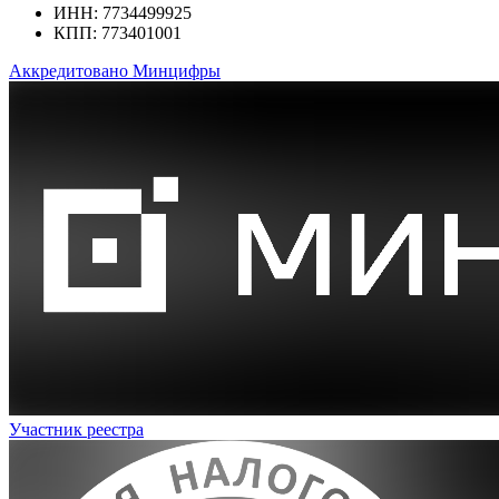
ИНН: 7734499925
КПП: 773401001
Аккредитовано Минцифры
Участник реестра