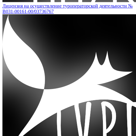
Лицензия на осуществление туроператорской деятельности №
В031-00161-00/03736767