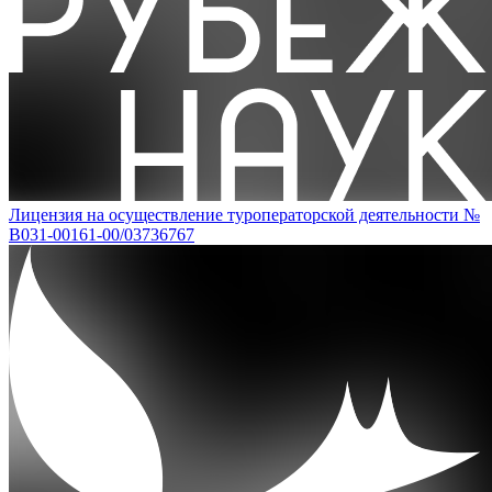
Лицензия на осуществление туроператорской деятельности №
В031-00161-00/03736767