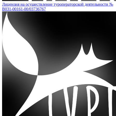
Лицензия на осуществление туроператорской деятельности №
В031-00161-00/03736767