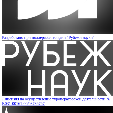
Разработано при поддержке гильдии "Рубежи науки"
Лицензия на осуществление туроператорской деятельности №
В031-00161-00/03736767