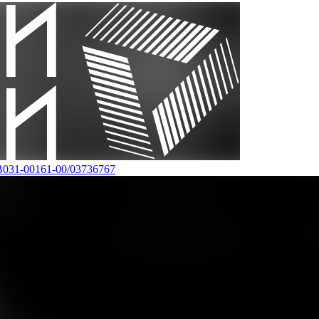
В031-00161-00/03736767