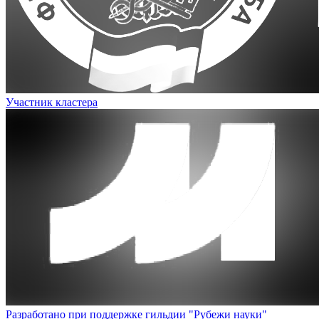
Участник кластера
Разработано при поддержке гильдии "Рубежи науки"