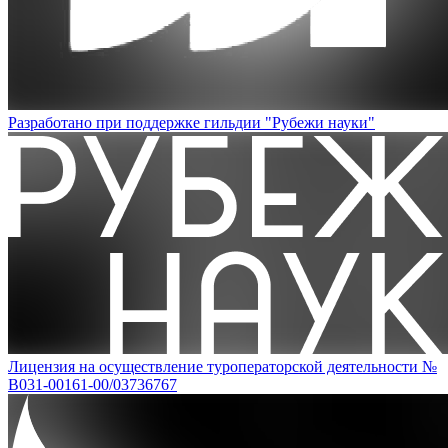
Разработано при поддержке гильдии "Рубежи науки"
Лицензия на осуществление туроператорской деятельности №
В031-00161-00/03736767