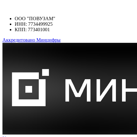
ООО "ПОВУЗАМ"
ИНН: 7734499925
КПП: 773401001
Аккредитовано Минцифры