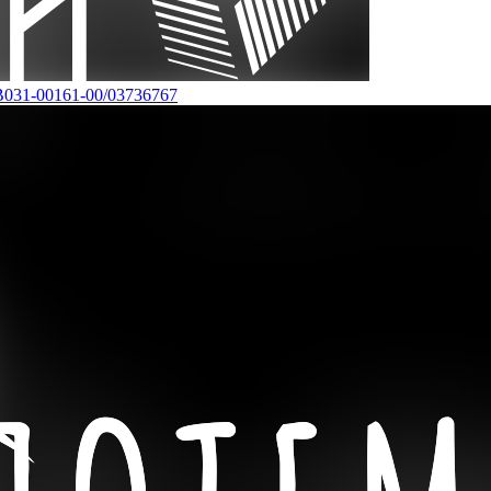
В031-00161-00/03736767