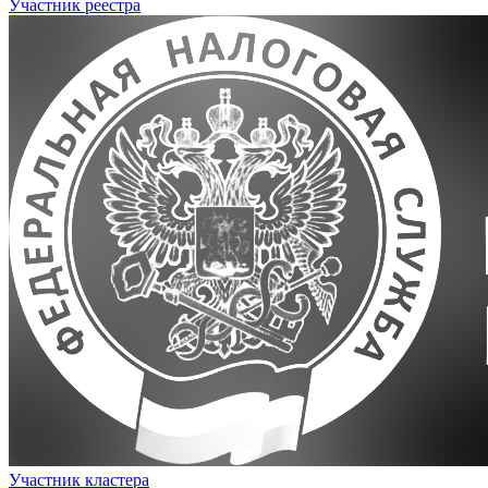
Участник реестра
Участник кластера