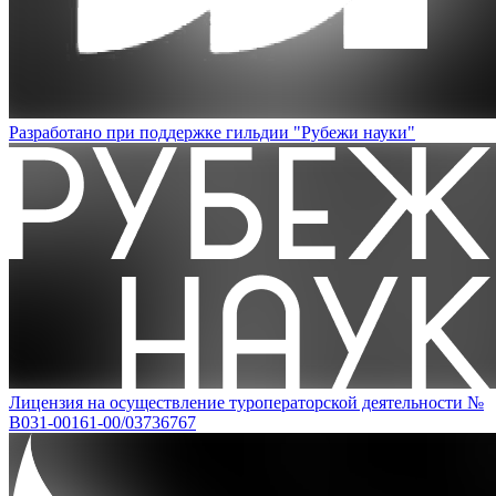
Разработано при поддержке гильдии "Рубежи науки"
Лицензия на осуществление туроператорской деятельности №
В031-00161-00/03736767