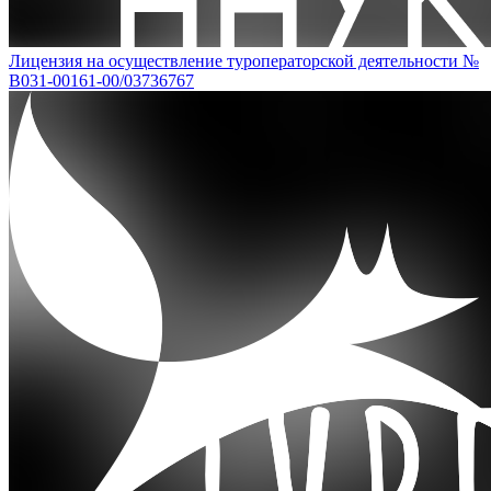
Лицензия на осуществление туроператорской деятельности №
В031-00161-00/03736767