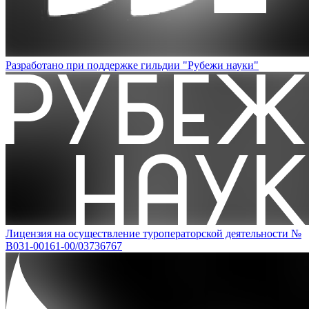
Разработано при поддержке гильдии "Рубежи науки"
Лицензия на осуществление туроператорской деятельности №
В031-00161-00/03736767