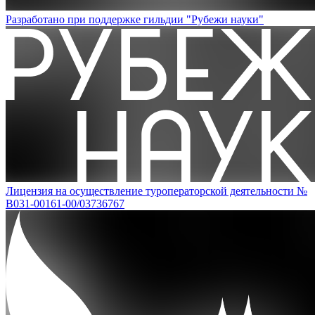
Разработано при поддержке гильдии "Рубежи науки"
Лицензия на осуществление туроператорской деятельности №
В031-00161-00/03736767